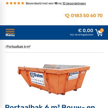
Beoordeeld met een
10
na
10 beoordelingen
0183 50 60 70
€ 0,00
0
Menu
incl. leveringskosten
Portaalbak 6 m³
Portaalbak 6 m³ Bouw- en