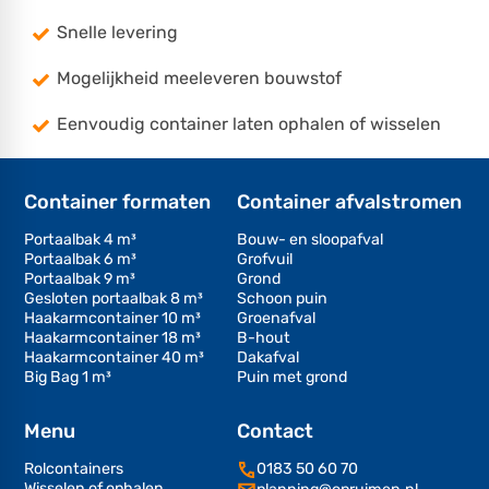
Snelle levering
Mogelijkheid meeleveren bouwstof
Eenvoudig container laten ophalen of wisselen
Container formaten
Container afvalstromen
Portaalbak 4 m³
Bouw- en sloopafval
Portaalbak 6 m³
Grofvuil
Portaalbak 9 m³
Grond
Gesloten portaalbak 8 m³
Schoon puin
Haakarmcontainer 10 m³
Groenafval
Haakarmcontainer 18 m³
B-hout
Haakarmcontainer 40 m³
Dakafval
Big Bag 1 m³
Puin met grond
Menu
Contact
Rolcontainers
0183 50 60 70
Wisselen of ophalen