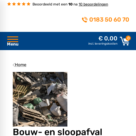
Beoordeeld met een
10
na
10 beoordelingen
0183 50 60 70
€ 0,00
0
Menu
incl. leveringskosten
Home
Bouw- en sloopafval