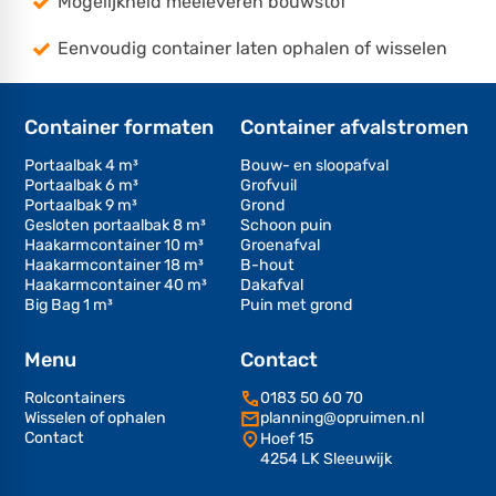
Mogelijkheid meeleveren bouwstof
Eenvoudig container laten ophalen of wisselen
Container formaten
Container afvalstromen
Portaalbak 4 m³
Bouw- en sloopafval
Portaalbak 6 m³
Grofvuil
Portaalbak 9 m³
Grond
Gesloten portaalbak 8 m³
Schoon puin
Haakarmcontainer 10 m³
Groenafval
Haakarmcontainer 18 m³
B-hout
Haakarmcontainer 40 m³
Dakafval
Big Bag 1 m³
Puin met grond
Menu
Contact
Rolcontainers
0183 50 60 70
Wisselen of ophalen
planning@opruimen.nl
Contact
Hoef 15
4254 LK Sleeuwijk