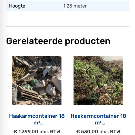
Hoogte
1,25 meter
Gerelateerde producten
Haakarmcontainer 18
Haakarmcontainer 18
m³
m³
Bouw- en sloopafval
Groenafval
€ 1.399,00 incl. BTW
€ 530,00 incl. BTW