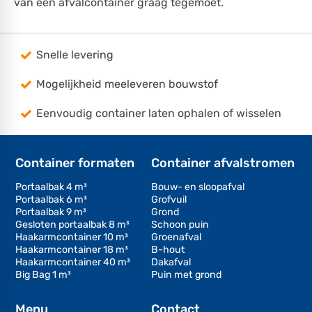
van een afvalcontainer graag tegemoet.
Snelle levering
Mogelijkheid meeleveren bouwstof
Eenvoudig container laten ophalen of wisselen
Container formaten
Container afvalstromen
Portaalbak 4 m³
Bouw- en sloopafval
Portaalbak 6 m³
Grofvuil
Portaalbak 9 m³
Grond
Gesloten portaalbak 8 m³
Schoon puin
Haakarmcontainer 10 m³
Groenafval
Haakarmcontainer 18 m³
B-hout
Haakarmcontainer 40 m³
Dakafval
Big Bag 1 m³
Puin met grond
Menu
Contact