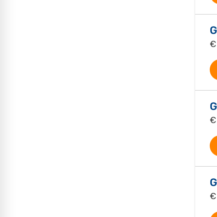
G
€
G
€
G
€