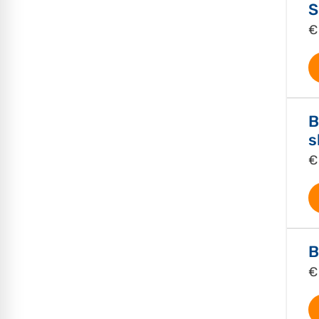
S
€
B
s
€
B
€