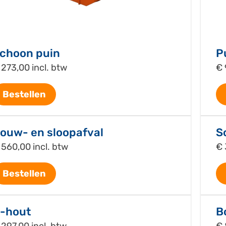
choon puin
P
 273,00 incl. btw
€ 
Bestellen
ouw- en sloopafval
S
 560,00 incl. btw
€ 
Bestellen
-hout
B
 297,00 incl. btw
€ 