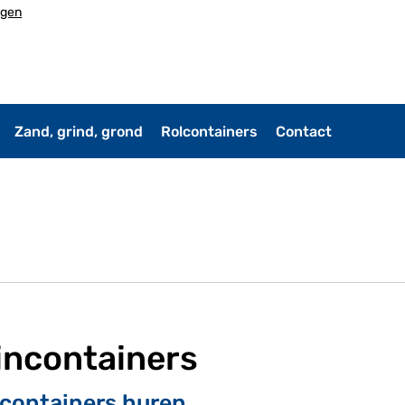
ngen
Zand, grind, grond
Rolcontainers
Contact
incontainers
containers huren