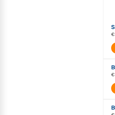
S
€
B
€
B
€