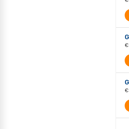
G
€
G
€